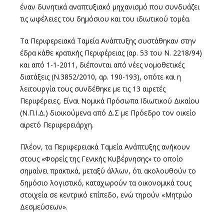
έναν δυνητικά αναπτυξιακό μηχανισμό που συνδυάζει
τις ωφέλειες του δημόσιου και του ιδιωτικού τομέα.
Τα Περιφερειακά Ταμεία Ανάπτυξης συστάθηκαν στην
έδρα κάθε κρατικής Περιφέρειας (αρ. 53 του Ν. 2218/94)
και από 1-1-2011, διέπονται από νέες νομοθετικές
διατάξεις (Ν.3852/2010, αρ. 190-193), οπότε και η
λειτουργία τους συνδέθηκε με τις 13 αιρετές
Περιφέρειες. Είναι Νομικά Πρόσωπα Ιδιωτικού Δικαίου
(Ν.Π.Ι.Δ.) διοικούμενα από Δ.Σ με Πρόεδρο τον οικείο
αιρετό Περιφερειάρχη.
Πλέον, τα Περιφερειακά Ταμεία Ανάπτυξης ανήκουν
στους «Φορείς της Γενικής Κυβέρνησης» το οποίο
σημαίνει πρακτικά, μεταξύ άλλων, ότι ακολουθούν το
δημόσιο λογιστικό, καταχωρούν τα οικονομικά τους
στοιχεία σε κεντρικό επίπεδο, ενώ τηρούν «Μητρώο
Δεσμεύσεων».