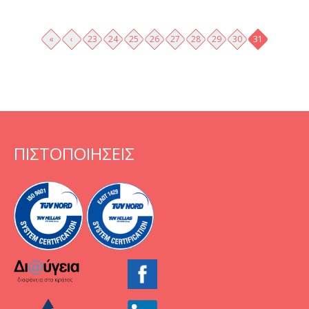
Σελίδες
«
‹
23
24
25
26
27
28
29
30
31
ΠΙΣΤΟΠΟΙΗΣΕΙΣ