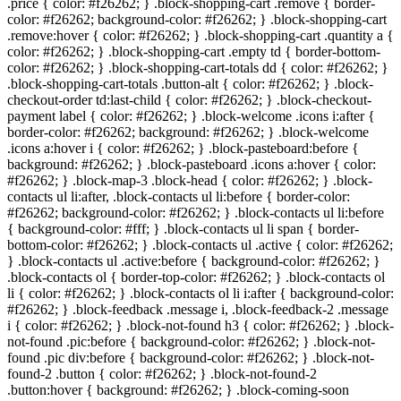
.price { color: #
f26262
; } .block-shopping-cart .remove { border-
color: #
f26262
; background-color: #
f26262
; } .block-shopping-cart
.remove:hover { color: #
f26262
; } .block-shopping-cart .quantity a {
color: #
f26262
; } .block-shopping-cart .empty td { border-bottom-
color: #
f26262
; } .block-shopping-cart-totals dd { color: #
f26262
; }
.block-shopping-cart-totals .button-alt { color: #
f26262
; } .block-
checkout-order td:last-child { color: #
f26262
; } .block-checkout-
payment label { color: #
f26262
; } .block-welcome .icons i:after {
border-color: #
f26262
; background: #
f26262
; } .block-welcome
.icons a:hover i { color: #
f26262
; } .block-pasteboard:before {
background: #
f26262
; } .block-pasteboard .icons a:hover { color:
#
f26262
; } .block-map-3 .block-head { color: #
f26262
; } .block-
contacts ul li:after, .block-contacts ul li:before { border-color:
#
f26262
; background-color: #
f26262
; } .block-contacts ul li:before
{ background-color: #fff; } .block-contacts ul li span { border-
bottom-color: #
f26262
; } .block-contacts ul .active { color: #
f26262
;
} .block-contacts ul .active:before { background-color: #
f26262
; }
.block-contacts ol { border-top-color: #
f26262
; } .block-contacts ol
li { color: #
f26262
; } .block-contacts ol li i:after { background-color:
#
f26262
; } .block-feedback .message i, .block-feedback-2 .message
i { color: #
f26262
; } .block-not-found h3 { color: #
f26262
; } .block-
not-found .pic:before { background-color: #
f26262
; } .block-not-
found .pic div:before { background-color: #
f26262
; } .block-not-
found-2 .button { color: #
f26262
; } .block-not-found-2
.button:hover { background: #
f26262
; } .block-coming-soon