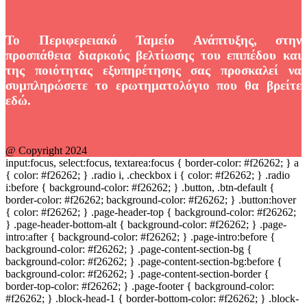
Το Περιφερειακό Ταμείο Ανάπτυξης, στην
προσπάθεια διαρκούς βελτίωσης του επιπέδου και
της ποιότητας εξυπηρέτησης σας προσκαλεί να
συμπληρώσετε το ερωτηματολόγιο που θα βρείτε
εδώ
.
@ Copyright 2024
Όροι Χρήσης
input:focus, select:focus, textarea:focus { border-color: #
f26262
; } a
{ color: #
f26262
; } .radio i, .checkbox i { color: #
f26262
; } .radio
i:before { background-color: #
f26262
; } .button, .btn-default {
border-color: #
f26262
; background-color: #
f26262
; } .button:hover
{ color: #
f26262
; } .page-header-top { background-color: #
f26262
;
} .page-header-bottom-alt { background-color: #
f26262
; } .page-
intro:after { background-color: #
f26262
; } .page-intro:before {
background-color: #
f26262
; } .page-content-section-bg {
background-color: #
f26262
; } .page-content-section-bg:before {
background-color: #
f26262
; } .page-content-section-border {
border-top-color: #
f26262
; } .page-footer { background-color:
#
f26262
; } .block-head-1 { border-bottom-color: #
f26262
; } .block-