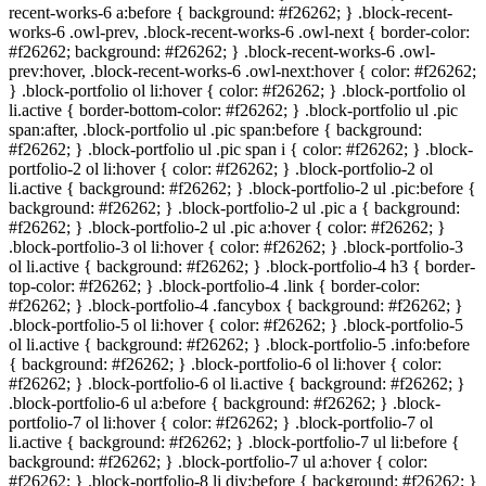
recent-works-6 a:before { background: #
f26262
; } .block-recent-
works-6 .owl-prev, .block-recent-works-6 .owl-next { border-color:
#
f26262
; background: #
f26262
; } .block-recent-works-6 .owl-
prev:hover, .block-recent-works-6 .owl-next:hover { color: #
f26262
;
} .block-portfolio ol li:hover { color: #
f26262
; } .block-portfolio ol
li.active { border-bottom-color: #
f26262
; } .block-portfolio ul .pic
span:after, .block-portfolio ul .pic span:before { background:
#
f26262
; } .block-portfolio ul .pic span i { color: #
f26262
; } .block-
portfolio-2 ol li:hover { color: #
f26262
; } .block-portfolio-2 ol
li.active { background: #
f26262
; } .block-portfolio-2 ul .pic:before {
background: #
f26262
; } .block-portfolio-2 ul .pic a { background:
#
f26262
; } .block-portfolio-2 ul .pic a:hover { color: #
f26262
; }
.block-portfolio-3 ol li:hover { color: #
f26262
; } .block-portfolio-3
ol li.active { background: #
f26262
; } .block-portfolio-4 h3 { border-
top-color: #
f26262
; } .block-portfolio-4 .link { border-color:
#
f26262
; } .block-portfolio-4 .fancybox { background: #
f26262
; }
.block-portfolio-5 ol li:hover { color: #
f26262
; } .block-portfolio-5
ol li.active { background: #
f26262
; } .block-portfolio-5 .info:before
{ background: #
f26262
; } .block-portfolio-6 ol li:hover { color:
#
f26262
; } .block-portfolio-6 ol li.active { background: #
f26262
; }
.block-portfolio-6 ul a:before { background: #
f26262
; } .block-
portfolio-7 ol li:hover { color: #
f26262
; } .block-portfolio-7 ol
li.active { background: #
f26262
; } .block-portfolio-7 ul li:before {
background: #
f26262
; } .block-portfolio-7 ul a:hover { color:
#
f26262
; } .block-portfolio-8 li div:before { background: #
f26262
; }