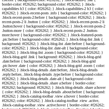
border-color: #
f26262
; background-color: #
f26262
; } .block-
capabilities h3 { color: #
f26262
; } .block-capabilities-2 h3 { color:
#
f26262
; } .block-recent-posts .info { background-color: #
f26262
; }
.block-recent-posts-2:before { background-color: #
f26262
; } .block-
recent-posts-2 li .button { color: #
f26262
; } .block-recent-posts-2 li
.button:hover { background-color: #
f26262
; } .block-recent-posts-2
.button-more { color: #
f26262
; } .block-recent-posts-2 .button-
more:hover { background-color: #
f26262
; } .block-featured-posts
.pic:before { background-color: #
f26262
; } .block-blog-list .link {
background: #
f26262
; } .block-blog-list .date:before { background-
color: #
f26262
; } .block-blog-list .date-alt { background-color:
#
f26262
; } .block-blog-list .zoom { background-color: #
f26262
; }
.block-blog-grid .link { background: #
f26262
; } .block-blog-grid
.date:before { background-color: #
f26262
; } .block-blog-grid
.pic:hover .date { color: #
f26262
; } .block-blog-grid .zoom { color:
#
f26262
; } .block-blog-details .date:before, .block-blog-details
.reply:before, .block-blog-details .type:before { background-color:
#
f26262
; } .block-blog-details .date-alt { background-color:
#
f26262
; } .block-blog-details .share a:before { border-color:
#
f26262
; background: #
f26262
; } .block-blog-details .share a:hover
{ color: #
f26262
; } .block-blog-details .about:before { background:
#
f26262
; } .block-catalog-toolbar .view a:hover { border-color:
#
f26262
; color: #
f26262
; } .block-catalog-toolbar .view .active,
.block-catalog-toolbar .view .active:hover { border-color: #
f26262
;