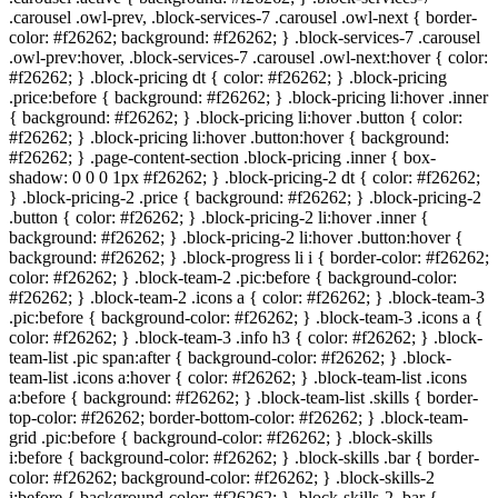
.carousel .owl-prev, .block-services-7 .carousel .owl-next { border-
color: #
f26262
; background: #
f26262
; } .block-services-7 .carousel
.owl-prev:hover, .block-services-7 .carousel .owl-next:hover { color:
#
f26262
; } .block-pricing dt { color: #
f26262
; } .block-pricing
.price:before { background: #
f26262
; } .block-pricing li:hover .inner
{ background: #
f26262
; } .block-pricing li:hover .button { color:
#
f26262
; } .block-pricing li:hover .button:hover { background:
#
f26262
; } .page-content-section .block-pricing .inner { box-
shadow: 0 0 0 1px #
f26262
; } .block-pricing-2 dt { color: #
f26262
;
} .block-pricing-2 .price { background: #
f26262
; } .block-pricing-2
.button { color: #
f26262
; } .block-pricing-2 li:hover .inner {
background: #
f26262
; } .block-pricing-2 li:hover .button:hover {
background: #
f26262
; } .block-progress li i { border-color: #
f26262
;
color: #
f26262
; } .block-team-2 .pic:before { background-color:
#
f26262
; } .block-team-2 .icons a { color: #
f26262
; } .block-team-3
.pic:before { background-color: #
f26262
; } .block-team-3 .icons a {
color: #
f26262
; } .block-team-3 .info h3 { color: #
f26262
; } .block-
team-list .pic span:after { background-color: #
f26262
; } .block-
team-list .icons a:hover { color: #
f26262
; } .block-team-list .icons
a:before { background: #
f26262
; } .block-team-list .skills { border-
top-color: #
f26262
; border-bottom-color: #
f26262
; } .block-team-
grid .pic:before { background-color: #
f26262
; } .block-skills
i:before { background-color: #
f26262
; } .block-skills .bar { border-
color: #
f26262
; background-color: #
f26262
; } .block-skills-2
i:before { background-color: #
f26262
; } .block-skills-2 .bar {