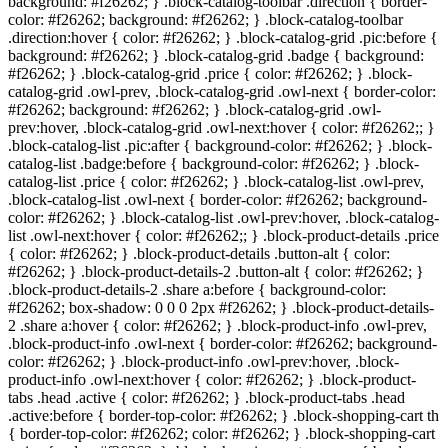
background: #
f26262
; } .block-catalog-toolbar .direction { border-
color: #
f26262
; background: #
f26262
; } .block-catalog-toolbar
.direction:hover { color: #
f26262
; } .block-catalog-grid .pic:before {
background: #
f26262
; } .block-catalog-grid .badge { background:
#
f26262
; } .block-catalog-grid .price { color: #
f26262
; } .block-
catalog-grid .owl-prev, .block-catalog-grid .owl-next { border-color:
#
f26262
; background: #
f26262
; } .block-catalog-grid .owl-
prev:hover, .block-catalog-grid .owl-next:hover { color: #
f26262
;; }
.block-catalog-list .pic:after { background-color: #
f26262
; } .block-
catalog-list .badge:before { background-color: #
f26262
; } .block-
catalog-list .price { color: #
f26262
; } .block-catalog-list .owl-prev,
.block-catalog-list .owl-next { border-color: #
f26262
; background-
color: #
f26262
; } .block-catalog-list .owl-prev:hover, .block-catalog-
list .owl-next:hover { color: #
f26262
;; } .block-product-details .price
{ color: #
f26262
; } .block-product-details .button-alt { color:
#
f26262
; } .block-product-details-2 .button-alt { color: #
f26262
; }
.block-product-details-2 .share a:before { background-color:
#
f26262
; box-shadow: 0 0 0 2px #
f26262
; } .block-product-details-
2 .share a:hover { color: #
f26262
; } .block-product-info .owl-prev,
.block-product-info .owl-next { border-color: #
f26262
; background-
color: #
f26262
; } .block-product-info .owl-prev:hover, .block-
product-info .owl-next:hover { color: #
f26262
; } .block-product-
tabs .head .active { color: #
f26262
; } .block-product-tabs .head
.active:before { border-top-color: #
f26262
; } .block-shopping-cart th
{ border-top-color: #
f26262
; color: #
f26262
; } .block-shopping-cart