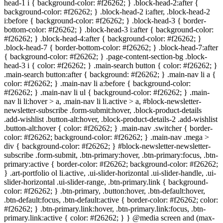
head-1 i { background-color: #
f26262
; } .block-head-2:after {
background-color: #
f26262
; } .block-head-2 i:after, .block-head-2
i:before { background-color: #
f26262
; } .block-head-3 { border-
bottom-color: #
f26262
; } .block-head-3 i:after { background-color:
#
f26262
; } .block-head-4:after { background-color: #
f26262
; }
.block-head-7 { border-bottom-color: #
f26262
; } .block-head-7:after
{ background-color: #
f26262
; } .page-content-section-bg .block-
head-3 i { color: #
f26262
; } .main-search button { color: #
f26262
; }
.main-search button:after { background: #
f26262
; } .main-nav li a {
color: #
f26262
; } .main-nav li a:before { background-color:
#
f26262
; } .main-nav li ul { background-color: #
f26262
; } .main-
nav li li:hover > a, .main-nav li li.active > a, #block-newsletter-
newsletter-subscribe .form-submit:hover, .block-product-details
.add-wishlist .button-alt:hover, .block-product-details-2 .add-wishlist
.button-alt:hover { color: #
f26262
; } .main-nav .switcher { border-
color: #
f26262
; background-color: #
f26262
; } .main-nav .mega >
div { background-color: #
f26262
; } #block-newsletter-newsletter-
subscribe .form-submit, .btn-primary:hover, .btn-primary:focus, .btn-
primary:active { border-color: #
f26262
; background-color: #
f26262
;
} .art-portfolio ol li.active, .ui-slider-horizontal .ui-slider-handle, .ui-
slider-horizontal .ui-slider-range, .btn-primary.link { background-
color: #
f26262
; } .btn-primary, .button:hover, .btn-default:hover,
.btn-default:focus, .btn-default:active { border-color: #
f26262
; color:
#
f26262
; } .btn-primary.link:hover, .btn-primary.link:focus, .btn-
primary.link:active { color: #
f26262
; } } @media screen and (max-