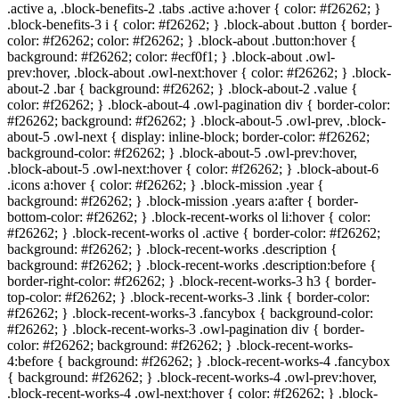
.active a, .block-benefits-2 .tabs .active a:hover { color: #
f26262
; }
.block-benefits-3 i { color: #
f26262
; } .block-about .button { border-
color: #
f26262
; color: #
f26262
; } .block-about .button:hover {
background: #
f26262
; color: #ecf0f1; } .block-about .owl-
prev:hover, .block-about .owl-next:hover { color: #
f26262
; } .block-
about-2 .bar { background: #
f26262
; } .block-about-2 .value {
color: #
f26262
; } .block-about-4 .owl-pagination div { border-color:
#
f26262
; background: #
f26262
; } .block-about-5 .owl-prev, .block-
about-5 .owl-next { display: inline-block; border-color: #
f26262
;
background-color: #
f26262
; } .block-about-5 .owl-prev:hover,
.block-about-5 .owl-next:hover { color: #
f26262
; } .block-about-6
.icons a:hover { color: #
f26262
; } .block-mission .year {
background: #
f26262
; } .block-mission .years a:after { border-
bottom-color: #
f26262
; } .block-recent-works ol li:hover { color:
#
f26262
; } .block-recent-works ol .active { border-color: #
f26262
;
background: #
f26262
; } .block-recent-works .description {
background: #
f26262
; } .block-recent-works .description:before {
border-right-color: #
f26262
; } .block-recent-works-3 h3 { border-
top-color: #
f26262
; } .block-recent-works-3 .link { border-color:
#
f26262
; } .block-recent-works-3 .fancybox { background-color:
#
f26262
; } .block-recent-works-3 .owl-pagination div { border-
color: #
f26262
; background: #
f26262
; } .block-recent-works-
4:before { background: #
f26262
; } .block-recent-works-4 .fancybox
{ background: #
f26262
; } .block-recent-works-4 .owl-prev:hover,
.block-recent-works-4 .owl-next:hover { color: #
f26262
; } .block-