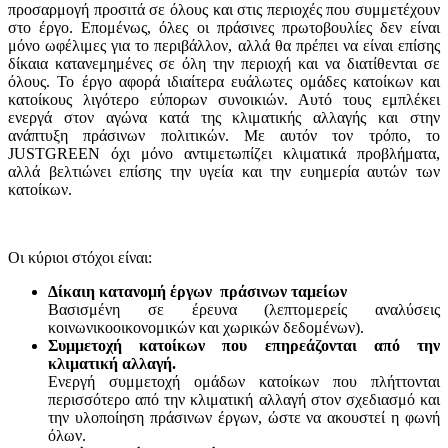
προσαρμογή προσιτά σε όλους και στις περιοχές που συμμετέχουν
στο έργο. Επομένως, όλες οι πράσινες πρωτοβουλίες δεν είναι
μόνο ωφέλιμες για το περιβάλλον, αλλά θα πρέπει να είναι επίσης
δίκαια κατανεμημένες σε όλη την περιοχή και να διατίθενται σε
όλους. Το έργο αφορά ιδιαίτερα ευάλωτες ομάδες κατοίκων και
κατοίκους λιγότερο εύπορων συνοικιών. Αυτό τους εμπλέκει
ενεργά στον αγώνα κατά της κλιματικής αλλαγής και στην
ανάπτυξη πράσινων πολιτικών. Με αυτόν τον τρόπο, το
JUSTGREEN όχι μόνο αντιμετωπίζει κλιματικά προβλήματα,
αλλά βελτιώνει επίσης την υγεία και την ευημερία αυτών των
κατοίκων.
Οι κύριοι στόχοι είναι:
Δίκαιη κατανομή έργων πράσινων ταμείων
Βασισμένη σε έρευνα (λεπτομερείς αναλύσεις
κοινωνικοοικονομικών και χωρικών δεδομένων).
Συμμετοχή κατοίκων που επηρεάζονται από την
κλιματική αλλαγή.
Ενεργή συμμετοχή ομάδων κατοίκων που πλήττονται
περισσότερο από την κλιματική αλλαγή στον σχεδιασμό και
την υλοποίηση πράσινων έργων, ώστε να ακουστεί η φωνή
όλων.