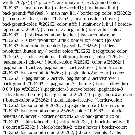
width: 767px) { /* phone */ .main-nav ul { background-color:
#
f26262
; } .main-nav li a { color: #ecf0f1; } .main-nav li ul {
background: #e9e9e9; } .main-nav li li { border-top-color: #
f26262
;
} .main-nav li li a { color: #
f26262
; } .main-nav li li a:hover {
background-color: #
f26262
; color: #fff; } .main-nav li li ul { border-
top-color: #
f26262
; } .main-nav .mega ul li { border-top-color:
#
f26262
; } } .slider-revolution .fa:after { background-color:
#
f26262
; } .slider-revolution .title { border-top-color: 1px solid
#
f26262
; border-bottom-color: 1px solid #
f26262
; } .slider-
revolution .button-my { border-color: #
f26262
; background-color:
#
f26262
; } .slider-revolution .button-my:hover { color: #
f26262
; }
.pagination-1 a:hover { border-color: #
f26262
; color: #
f26262
; }
.pagination-1 .active, .pagination-1 .active:hover { border-color:
#
f26262
; background: #
f26262
; } .pagination-2 a:hover { color:
#
f26262
; } .pagination-2 .active, .pagination-2 .active:hover {
background: #
f26262
; } .pagination-3 a:before { box-shadow: inset
0 0 0 1px #
f26262
; } .pagination-3 .active:before, .pagination-3
.active:hover:before { background: #
f26262
; } .pagination-4 a:hover
{ border-color: #
f26262
; } .pagination-4 .active { border-color:
#
f26262
; background: #
f26262
; } .pagination-5 a { border-color:
#
f26262
; background-color: #
f26262
; color: #
f26262
; } .block-
benefits div:hover { border-color: #
f26262
; background-color:
#
f26262
; } .block-benefits i { color: #
f26262
; } .block-benefits-2 li i
{ color: #
f26262
; } .block-benefits-2 .tabs a:hover { border-color:
#
f26262
; background-color: #
f26262
; } .block-benefits-2 .tabs