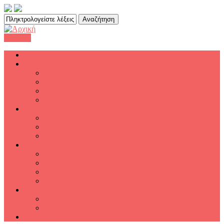
Αναζήτηση
Φόρμα αναζήτησης
Μενού
Αρχική
Π.Τ.Α. Αττικής
Ταυτότητα
Σκοπός-Δραστηριότητες
Οργανωτική Δομή & Οργάνωση
Οικονομική Διαχείριση
Διαχείριση Π.Δ.Ε.
Έργα Εθνικών Πόρων
Διαδικασία Πληρωμών
Απαιτούμενα Δικαιολογητικά
Ευρωπαϊκά
Αντιπροσωπεία στην Ελλάδα
Ολοκληρωμένα Έργα
Συγχρηματοδοτούμενα Έργα
Νομοθεσία
Νέα-Ανακοινώσεις
Ανακοινώσεις
Τελευταία Νέα
Επικοινωνία