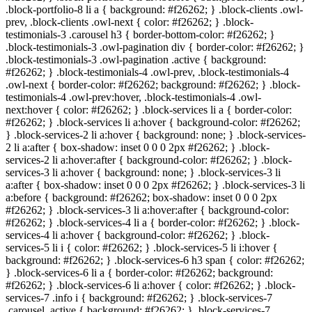
.block-portfolio-8 li a { background: #
f26262
; } .block-clients .owl-
prev, .block-clients .owl-next { color: #
f26262
; } .block-
testimonials-3 .carousel h3 { border-bottom-color: #
f26262
; }
.block-testimonials-3 .owl-pagination div { border-color: #
f26262
; }
.block-testimonials-3 .owl-pagination .active { background:
#
f26262
; } .block-testimonials-4 .owl-prev, .block-testimonials-4
.owl-next { border-color: #
f26262
; background: #
f26262
; } .block-
testimonials-4 .owl-prev:hover, .block-testimonials-4 .owl-
next:hover { color: #
f26262
; } .block-services li a { border-color:
#
f26262
; } .block-services li a:hover { background-color: #
f26262
;
} .block-services-2 li a:hover { background: none; } .block-services-
2 li a:after { box-shadow: inset 0 0 0 2px #
f26262
; } .block-
services-2 li a:hover:after { background-color: #
f26262
; } .block-
services-3 li a:hover { background: none; } .block-services-3 li
a:after { box-shadow: inset 0 0 0 2px #
f26262
; } .block-services-3 li
a:before { background: #
f26262
; box-shadow: inset 0 0 0 2px
#
f26262
; } .block-services-3 li a:hover:after { background-color:
#
f26262
; } .block-services-4 li a { border-color: #
f26262
; } .block-
services-4 li a:hover { background-color: #
f26262
; } .block-
services-5 li i { color: #
f26262
; } .block-services-5 li i:hover {
background: #
f26262
; } .block-services-6 h3 span { color: #
f26262
;
} .block-services-6 li a { border-color: #
f26262
; background:
#
f26262
; } .block-services-6 li a:hover { color: #
f26262
; } .block-
services-7 .info i { background: #
f26262
; } .block-services-7
.carousel .active { background: #
f26262
; } .block-services-7