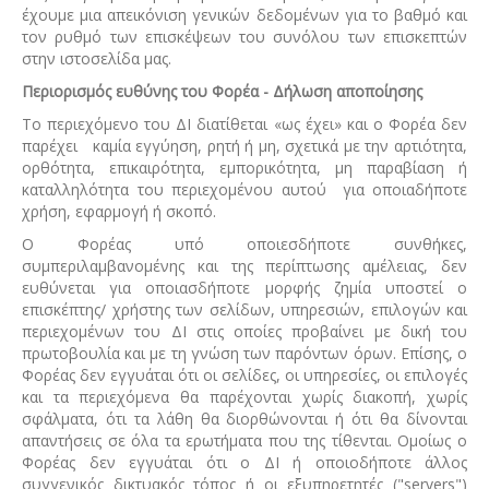
έχουμε μια απεικόνιση γενικών δεδομένων για το βαθμό και
τον ρυθμό των επισκέψεων του συνόλου των επισκεπτών
στην ιστοσελίδα μας.
Περιορισμός ευθύνης του Φορέα - Δήλωση αποποίησης
Το περιεχόμενο του ΔΙ διατίθεται «ως έχει» και ο Φορέα δεν
παρέχει καμία εγγύηση, ρητή ή μη, σχετικά με την αρτιότητα,
ορθότητα, επικαιρότητα, εμπορικότητα, μη παραβίαση ή
καταλληλότητα του περιεχομένου αυτού για οποιαδήποτε
χρήση, εφαρμογή ή σκοπό.
Ο Φορέας υπό οποιεσδήποτε συνθήκες,
συμπεριλαμβανομένης και της περίπτωσης αμέλειας, δεν
ευθύνεται για οποιασδήποτε μορφής ζημία υποστεί ο
επισκέπτης/ χρήστης των σελίδων, υπηρεσιών, επιλογών και
περιεχομένων του ΔΙ στις οποίες προβαίνει με δική του
πρωτοβουλία και με τη γνώση των παρόντων όρων. Επίσης, ο
Φορέας δεν εγγυάται ότι οι σελίδες, οι υπηρεσίες, οι επιλογές
και τα περιεχόμενα θα παρέχονται χωρίς διακοπή, χωρίς
σφάλματα, ότι τα λάθη θα διορθώνονται ή ότι θα δίνονται
απαντήσεις σε όλα τα ερωτήματα που της τίθενται. Ομοίως ο
Φορέας δεν εγγυάται ότι ο ΔΙ ή οποιοδήποτε άλλος
συγγενικός δικτυακός τόπος ή οι εξυπηρετητές ("servers")