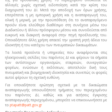
αλλαγές χωρίς σχετική ειδοποίηση κατά την κρίση του
διαχειριστή του ΔΙ. Μετά την αποδοχή των όρων χρήσης,
επιτρέπεται η μη εμπορική χρήση και η αναπαραγωγή του,
ολική ή μερική, με την προϋπόθεση ότι το αναπαραγόμενο
προϊόν είναι ελεύθερα διαθέσιμο στη συνέχεια μέσω του
Διαδικτύου ή άλλου πρόσφορου μέσου και συνοδεύεται από
ευκρινή και διακριτή αναφορά στην πηγή προέλευσής του.
Οποιαδήποτε άλλη χρήση απαιτεί την γραπτή ρητή άδεια του
ιδιοκτήτη ή του κατόχου των πνευματικών δικαιωμάτων.
Τα λοιπά προϊόντα ή υπηρεσίες που αναφέρονται στις
ηλεκτρονικές σελίδες του παρόντος ΔΙ και φέρουν τα σήματα
των αντίστοιχων οργανισμών, εταιρειών, συνεργατών
φορέων, ενώσεων ή εκδόσεων, αποτελούν δική τους
πνευματική και βιομηχανική ιδιοκτησία και συνεπώς οι φορείς
αυτοί φέρουν τη σχετική ευθύνη.
Για οποιαδήποτε ερώτηση σχετικά με τα δικαιώματα
αναπαραγωγής οποιουδήποτε τμήματος του περιεχομένου
του παρόντος ΔΙ, καθώς και για αιτήσεις έγκρισης
αναπαραγωγής περιεχομένου, μπορείτε να επικοινωνήσετε με
το
ptapatt@patt.gov.gr