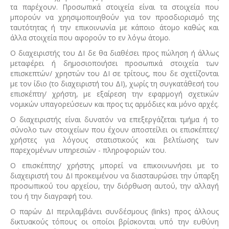
τα παρέχουν. Προσωπικά στοιχεία είναι τα στοιχεία που
μπορούν να χρησιμοποιηθούν για τον προσδιορισμό της
ταυτότητας ή την επικοινωνία με κάποιο άτομο καθώς και
άλλα στοιχεία που αφορούν το εν λόγω άτομο.
Ο διαχειριστής του ΔΙ δε θα διαθέσει προς πώληση ή άλλως
μεταφέρει ή δημοσιοποιήσει προσωπικά στοιχεία των
επισκεπτών/ χρηστών του ΔΙ σε τρίτους, που δε σχετίζονται
με τον ίδιο (το διαχειριστή του ΔΙ), χωρίς τη συγκατάθεσή του
επισκέπτη/ χρήστη, με εξαίρεση την εφαρμογή σχετικών
νομικών υπαγορεύσεων και προς τις αρμόδιες και μόνο αρχές.
Ο διαχειριστής είναι δυνατόν να επεξεργάζεται τμήμα ή το
σύνολο των στοιχείων που έχουν αποστείλει οι επισκέπτες/
χρήστες για λόγους στατιστικούς και βελτίωσης των
παρεχομένων υπηρεσιών - πληροφοριών του.
Ο επισκέπτης/ χρήστης μπορεί να επικοινωνήσει με το
διαχειριστή του ΔΙ προκειμένου να διασταυρώσει την ύπαρξη
προσωπικού του αρχείου, την διόρθωση αυτού, την αλλαγή
του ή την διαγραφή του.
Ο παρών ΔΙ περιλαμβάνει συνδέσμους (links) προς άλλους
δικτυακούς τόπους οι οποίοι βρίσκονται υπό την ευθύνη