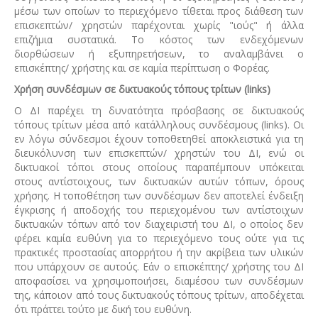
μέσω των οποίων το περιεχόμενο τίθεται προς διάθεση των
επισκεπτών/ χρηστών παρέχονται χωρίς "ιούς" ή άλλα
επιζήμια συστατικά. Το κόστος των ενδεχόμενων
διορθώσεων ή εξυπηρετήσεων, το αναλαμβάνει ο
επισκέπτης/ χρήστης και σε καμία περίπτωση ο Φορέας.
Χρήση συνδέσμων σε δικτυακούς τόπους τρίτων (links)
Ο ΔΙ παρέχει τη δυνατότητα πρόσβασης σε δικτυακούς
τόπους τρίτων μέσα από κατάλληλους συνδέσμους (links). Οι
εν λόγω σύνδεσμοι έχουν τοποθετηθεί αποκλειστικά για τη
διευκόλυνση των επισκεπτών/ χρηστών του ΔΙ, ενώ οι
δικτυακοί τόποι στους οποίους παραπέμπουν υπόκειται
στους αντίστοιχους, των δικτυακών αυτών τόπων, όρους
χρήσης. Η τοποθέτηση των συνδέσμων δεν αποτελεί ένδειξη
έγκρισης ή αποδοχής του περιεχομένου των αντίστοιχων
δικτυακών τόπων από τον διαχειριστή του ΔΙ, ο οποίος δεν
φέρει καμία ευθύνη για το περιεχόμενο τους ούτε για τις
πρακτικές προστασίας απορρήτου ή την ακρίβεια των υλικών
που υπάρχουν σε αυτούς. Εάν ο επισκέπτης/ χρήστης του ΔΙ
αποφασίσει να χρησιμοποιήσει, διαμέσου των συνδέσμων
της, κάποιον από τους δικτυακούς τόπους τρίτων, αποδέχεται
ότι πράττει τούτο με δική του ευθύνη.