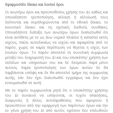
Εφαρμοστέο δίκαιο και λοιποί όροι
Οι ανωτέρω όροι και προϋποθέσεις χρήσης του ΔΙ, καθώς και
οποιαδήποτε τροποποίηση, αλλαγή ή αλλοίωσή τους
διέπονται και συμπληρώνονται από το εθνικό δίκαιο, το
κοινοτικό δίκαιο και τις σχετικές διεθνείς συνθήκες.
Οποιαδήποτε διάταξη των ανωτέρω όρων διαπιστωθεί ότι
είναι αντίθετη με το ως άνω νομικό πλαίσιο ή καταστεί εκτός
ισχύος, παύει αυτοδικαίως να ισχύει και αφαιρείται από το
παρόν, χωρίς σε καμία περίπτωση να θίγεται η ισχύς των
λοιπών όρων. Το παρόν αποτελεί τη συνολική συμφωνία
μεταξύ του διαχειριστή του ΔΙ και του επισκέπτη/ χρήστη των
σελίδων και υπηρεσιών του και δε δεσμεύει παρά μόνο
αυτούς. Καμία τροποποίηση των όρων αυτών δε θα
λαμβάνεται υπόψη και δε θα αποτελεί τμήμα της συμφωνίας
αυτής, εάν δεν έχει διατυπωθεί εγγράφως και δεν έχει
ενσωματωθεί σε αυτή.
Με το παρόν συμφωνείται ρητά ότι ο επισκέπτης/ χρήστης
του ΔΙ συναινεί να υπάγονται, οι τυχόν απαιτήσεις,
διαφωνίες ή άλλες αντιπαραθέσεις που αφορούν ή
προκύπτουν από την εφαρμογή των παρόντων όρων και την
εν γένει χρήση του ΔΙ από αυτόν, εφόσον δεν επιλυθούν