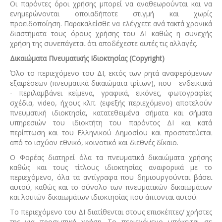
Οι παρόντες όροι χρήσης μπορεί να αναθεωρούνται και να
ενημερώνονται οποιαδήποτε στιγμή και χωρίς
προειδοποίηση. Παρακαλείσθε να ελέγχετε ανά τακτά χρονικά
διαστήματα τους όρους χρήσης του ΔΙ καθώς η συνεχής
χρήση της συνεπάγεται ότι αποδέχεστε αυτές τις αλλαγές.
Δικαιώματα Πνευματικής Ιδιοκτησίας (Copyright)
Όλο το περιεχόμενο του ΔΙ, εκτός των ρητά αναφερόμενων
εξαιρέσεων (πνευματικά δικαιώματα τρίτων), που - ενδεικτικά
- περιλαμβάνει κείμενα, γραφικά, εικόνες, φωτογραφίες
σχέδια, video, ήχους κλπ. (εφεξής περιεχόμενο) αποτελούν
πνευματική ιδιοκτησία, κατατεθειμένα σήματα και σήματα
υπηρεσιών του ιδιοκτήτη του παρόντος ΔΙ και κατά
περίπτωση και του Ελληνικού Δημοσίου και προστατεύεται
από το ισχύον εθνικό, κοινοτικό και διεθνές δίκαιο.
Ο Φορέας διατηρεί όλα τα πνευματικά δικαιώματα χρήσης
καθώς και τους τίτλους ιδιοκτησίας αναφορικά με το
περιεχόμενο, όλα τα αντίγραφα που δημιουργούνται βάσει
αυτού, καθώς και το σύνολο των πνευματικών δικαιωμάτων
και λοιπών δικαιωμάτων ιδιοκτησίας που άπτονται αυτού.
Το περιεχόμενο του ΔΙ διατίθενται στους επισκέπτες/ χρήστες
της για προσωπική χρήση. Το περιεχόμενο υπόκειται σε