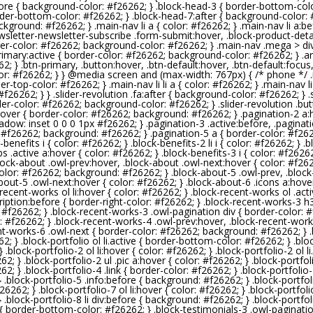
efore { background-color: #
f26262
; } .block-head-3 { border-bottom-col
order-bottom-color: #
f26262
; } .block-head-7:after { background-color: 
ackground: #
f26262
; } .main-nav li a { color: #
f26262
; } .main-nav li a:
k-newsletter-newsletter-subscribe .form-submit:hover, .block-product-deta
er-color: #
f26262
; background-color: #
f26262
; } .main-nav .mega > di
imary:active { border-color: #
f26262
; background-color: #
f26262
; } .
62
; } .btn-primary, .button:hover, .btn-default:hover, .btn-default:focus
or: #
f26262
; } } @media screen and (max-width: 767px) { /* phone */ 
der-top-color: #
f26262
; } .main-nav li li a { color: #
f26262
; } .main-nav l
#
f26262
; } } .slider-revolution .fa:after { background-color: #
f26262
; }
der-color: #
f26262
; background-color: #
f26262
; } .slider-revolution .b
:hover { border-color: #
f26262
; background: #
f26262
; } .pagination-2 a:
hadow: inset 0 0 0 1px #
f26262
; } .pagination-3 .active:before, .pagina
 #
f26262
; background: #
f26262
; } .pagination-5 a { border-color: #
f26
k-benefits i { color: #
f26262
; } .block-benefits-2 li i { color: #
f26262
; } 
bs .active a:hover { color: #
f26262
; } .block-benefits-3 i { color: #
f2626
.block-about .owl-prev:hover, .block-about .owl-next:hover { color: #
f26
olor: #
f26262
; background: #
f26262
; } .block-about-5 .owl-prev, .block
about-5 .owl-next:hover { color: #
f26262
; } .block-about-6 .icons a:hover
-recent-works ol li:hover { color: #
f26262
; } .block-recent-works ol .act
ription:before { border-right-color: #
f26262
; } .block-recent-works-3 h
 #
f26262
; } .block-recent-works-3 .owl-pagination div { border-color: #
: #
f26262
; } .block-recent-works-4 .owl-prev:hover, .block-recent-work
nt-works-6 .owl-next { border-color: #
f26262
; background: #
f26262
; }
62
; } .block-portfolio ol li.active { border-bottom-color: #
f26262
; } .bl
 } .block-portfolio-2 ol li:hover { color: #
f26262
; } .block-portfolio-2 ol 
262
; } .block-portfolio-2 ul .pic a:hover { color: #
f26262
; } .block-portfol
262
; } .block-portfolio-4 .link { border-color: #
f26262
; } .block-portfoli
 } .block-portfolio-5 .info:before { background: #
f26262
; } .block-portfol
f26262
; } .block-portfolio-7 ol li:hover { color: #
f26262
; } .block-portfol
 } .block-portfolio-8 li div:before { background: #
f26262
; } .block-portfo
3 { border-bottom-color: #
f26262
; } .block-testimonials-3 .owl-paginati