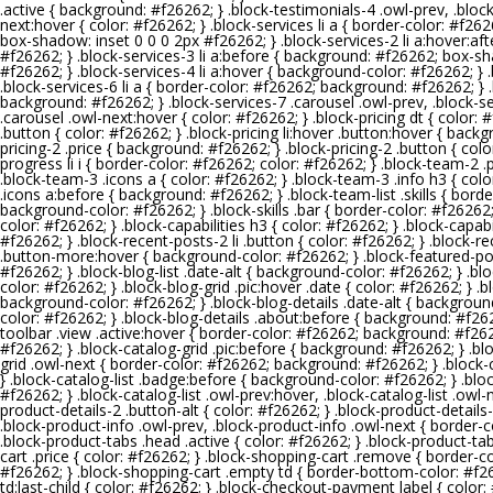
.active { background: #
f26262
; } .block-testimonials-4 .owl-prev, .blo
next:hover { color: #
f26262
; } .block-services li a { border-color: #
f262
box-shadow: inset 0 0 0 2px #
f26262
; } .block-services-2 li a:hover:a
#
f26262
; } .block-services-3 li a:before { background: #
f26262
; box-sh
#
f26262
; } .block-services-4 li a:hover { background-color: #
f26262
; }
.block-services-6 li a { border-color: #
f26262
; background: #
f26262
; }
background: #
f26262
; } .block-services-7 .carousel .owl-prev, .block-
.carousel .owl-next:hover { color: #
f26262
; } .block-pricing dt { color: #
.button { color: #
f26262
; } .block-pricing li:hover .button:hover { back
pricing-2 .price { background: #
f26262
; } .block-pricing-2 .button { colo
progress li i { border-color: #
f26262
; color: #
f26262
; } .block-team-2 
.block-team-3 .icons a { color: #
f26262
; } .block-team-3 .info h3 { colo
.icons a:before { background: #
f26262
; } .block-team-list .skills { bord
background-color: #
f26262
; } .block-skills .bar { border-color: #
f26262
color: #
f26262
; } .block-capabilities h3 { color: #
f26262
; } .block-capabi
#
f26262
; } .block-recent-posts-2 li .button { color: #
f26262
; } .block-
.button-more:hover { background-color: #
f26262
; } .block-featured-p
#
f26262
; } .block-blog-list .date-alt { background-color: #
f26262
; } .b
color: #
f26262
; } .block-blog-grid .pic:hover .date { color: #
f26262
; } .
background-color: #
f26262
; } .block-blog-details .date-alt { backgroun
color: #
f26262
; } .block-blog-details .about:before { background: #
f26
toolbar .view .active:hover { border-color: #
f26262
; background: #
f26
#
f26262
; } .block-catalog-grid .pic:before { background: #
f26262
; } .b
grid .owl-next { border-color: #
f26262
; background: #
f26262
; } .block
} .block-catalog-list .badge:before { background-color: #
f26262
; } .blo
#
f26262
; } .block-catalog-list .owl-prev:hover, .block-catalog-list .owl-
product-details-2 .button-alt { color: #
f26262
; } .block-product-detail
.block-product-info .owl-prev, .block-product-info .owl-next { border-c
.block-product-tabs .head .active { color: #
f26262
; } .block-product-ta
cart .price { color: #
f26262
; } .block-shopping-cart .remove { border-co
#
f26262
; } .block-shopping-cart .empty td { border-bottom-color: #
f2
td:last-child { color: #
f26262
; } .block-checkout-payment label { color: