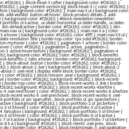
or: #
f26262
; } .block-head-3 i:after { background-color: #
f26262
; }
#
f26262
; } .page-content-section-bg .block-head-3 i { color: #
f26262
; }
before { background-color: #
f26262
; } .main-nav li ul { background-color:
ils .add-wishlist .button-alt:hover, .block-product-details-2 .add-
v { background-color: #
f26262
; } #block-newsletter-newsletter-
art-portfolio ol li.active, .ui-slider-horizontal .ui-slider-handle, .ui-slider-
, .btn-default:active { border-color: #
f26262
; color: #
f26262
; } .btn-
.main-nav ul { background-color: #
f26262
; } .main-nav li a { color:
i li a:hover { background-color: #
f26262
; color: #fff; } .main-nav li li ul {
 .slider-revolution .title { border-top-color: 1px solid #
f26262
; border-
utton-my:hover { color: #
f26262
; } .pagination-1 a:hover { border-color:
hover { color: #
f26262
; } .pagination-2 .active, .pagination-2
tion-3 .active:hover:before { background: #
f26262
; } .pagination-4
262
; background-color: #
f26262
; color: #
f26262
; } .block-benefits
.block-benefits-2 .tabs a:hover { border-color: #
f26262
; background-
2
; } .block-about .button { border-color: #
f26262
; color: #
f26262
; }
262
; } .block-about-2 .bar { background: #
f26262
; } .block-about-2
-about-5 .owl-next { display: inline-block; border-color: #
f26262
;
 { color: #
f26262
; } .block-mission .year { background: #
f26262
; }
ive { border-color: #
f26262
; background: #
f26262
; } .block-recent-
3 { border-top-color: #
f26262
; } .block-recent-works-3 .link { border-
f26262
; background: #
f26262
; } .block-recent-works-4:before {
s-4 .owl-next:hover { color: #
f26262
; } .block-recent-works-6 a:before
 .block-recent-works-6 .owl-prev:hover, .block-recent-works-6 .owl-
ock-portfolio ul .pic span:after, .block-portfolio ul .pic span:before {
li.active { background: #
f26262
; } .block-portfolio-2 ul .pic:before {
io-3 ol li:hover { color: #
f26262
; } .block-portfolio-3 ol li.active {
o-4 .fancybox { background: #
f26262
; } .block-portfolio-5 ol li:hover {
io-6 ol li:hover { color: #
f26262
; } .block-portfolio-6 ol li.active {
io-7 ol li.active { background: #
f26262
; } .block-portfolio-7 ul li:before {
lio-8 li a { background: #
f26262
; } .block-clients .owl-prev, .block-
on div { border-color: #
f26262
; } .block-testimonials-3 .owl-pagination