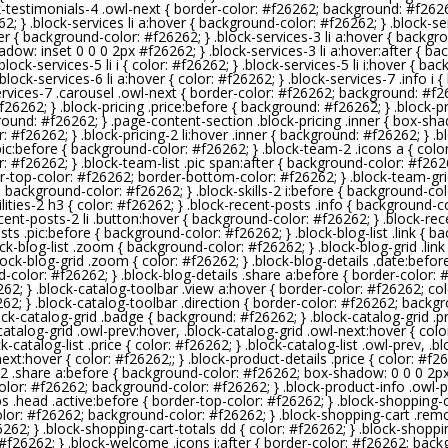
ck-testimonials-4 .owl-next { border-color: #
f26262
; background: #
f262
62
; } .block-services li a:hover { background-color: #
f26262
; } .block-s
fter { background-color: #
f26262
; } .block-services-3 li a:hover { backgr
adow: inset 0 0 0 2px #
f26262
; } .block-services-3 li a:hover:after { b
 .block-services-5 li i { color: #
f26262
; } .block-services-5 li i:hover { ba
 .block-services-6 li a:hover { color: #
f26262
; } .block-services-7 .info i
services-7 .carousel .owl-next { border-color: #
f26262
; background: #
f2
f26262
; } .block-pricing .price:before { background: #
f26262
; } .block-
ground: #
f26262
; } .page-content-section .block-pricing .inner { box-sh
r: #
f26262
; } .block-pricing-2 li:hover .inner { background: #
f26262
; } .
.pic:before { background-color: #
f26262
; } .block-team-2 .icons a { colo
r: #
f26262
; } .block-team-list .pic span:after { background-color: #
f262
er-top-color: #
f26262
; border-bottom-color: #
f26262
; } .block-team-gr
; background-color: #
f26262
; } .block-skills-2 i:before { background-col
lities-2 h3 { color: #
f26262
; } .block-recent-posts .info { background-c
recent-posts-2 li .button:hover { background-color: #
f26262
; } .block-re
osts .pic:before { background-color: #
f26262
; } .block-blog-list .link { 
lock-blog-list .zoom { background-color: #
f26262
; } .block-blog-grid .li
block-blog-grid .zoom { color: #
f26262
; } .block-blog-details .date:befor
d-color: #
f26262
; } .block-blog-details .share a:before { border-color: 
262
; } .block-catalog-toolbar .view a:hover { border-color: #
f26262
; co
262
; } .block-catalog-toolbar .direction { border-color: #
f26262
; backgr
lock-catalog-grid .badge { background: #
f26262
; } .block-catalog-grid .p
-catalog-grid .owl-prev:hover, .block-catalog-grid .owl-next:hover { colo
ck-catalog-list .price { color: #
f26262
; } .block-catalog-list .owl-prev, .
next:hover { color: #
f26262
;; } .block-product-details .price { color: #
f2
s-2 .share a:before { background-color: #
f26262
; box-shadow: 0 0 0 2p
olor: #
f26262
; background-color: #
f26262
; } .block-product-info .owl-
bs .head .active:before { border-top-color: #
f26262
; } .block-shopping-
lor: #
f26262
; background-color: #
f26262
; } .block-shopping-cart .rem
6262
; } .block-shopping-cart-totals dd { color: #
f26262
; } .block-shoppi
 #
f26262
; } .block-welcome .icons i:after { border-color: #
f26262
; back