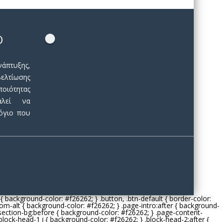
Ο
άπτυξης,
ελτίωσης
ιότητας
αλεί να
όγιο που
re { background-color: #
f26262
; } .button, .btn-default { border-color:
tom-alt { background-color: #
f26262
; } .page-intro:after { background-
-section-bg:before { background-color: #
f26262
; } .page-content-
 .block-head-1 i { background-color: #
f26262
; } .block-head-2:after {