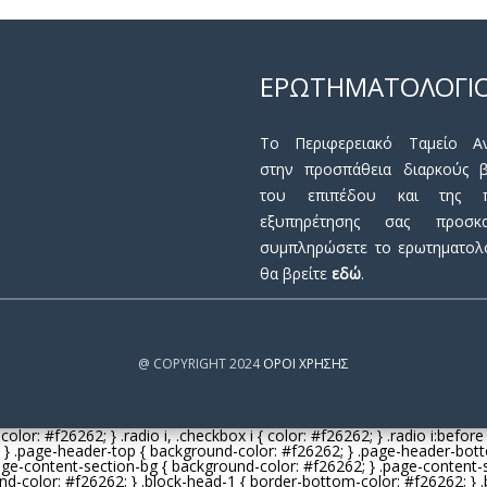
ΕΡΩΤΗΜΑΤΟΛΟΓΙ
Το Περιφερειακό Ταμείο Αν
στην προσπάθεια διαρκούς β
του επιπέδου και της πο
εξυπηρέτησης σας προσκ
συμπληρώσετε το ερωτηματολ
θα βρείτε
εδώ
.
@ COPYRIGHT 2024
ΌΡΟΙ ΧΡΉΣΗΣ
{ color: #
f26262
; } .radio i, .checkbox i { color: #
f26262
; } .radio i:befo
; } .page-header-top { background-color: #
f26262
; } .page-header-bot
page-content-section-bg { background-color: #
f26262
; } .page-content
nd-color: #
f26262
; } .block-head-1 { border-bottom-color: #
f26262
; }