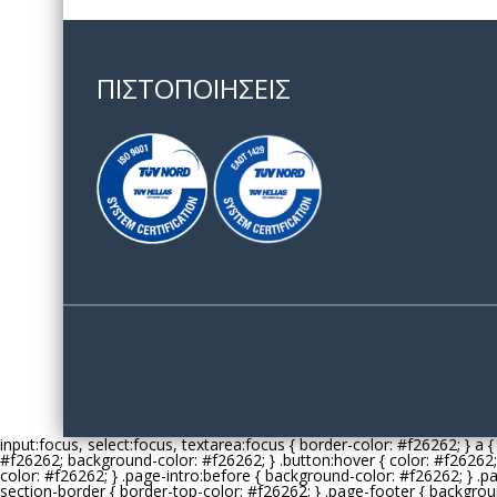
ΠΙΣΤΟΠΟΙΗΣΕΙΣ
input:focus, select:focus, textarea:focus { border-color: #
f26262
; } a 
#
f26262
; background-color: #
f26262
; } .button:hover { color: #
f26262
color: #
f26262
; } .page-intro:before { background-color: #
f26262
; } .
section-border { border-top-color: #
f26262
; } .page-footer { backgrou