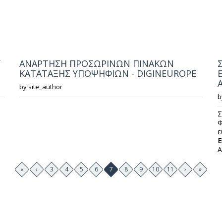
Υ
ΑΝΑΡΤΗΣΗ ΠΡΟΣΩΡΙΝΩΝ ΠΙΝΑΚΩΝ
ΚΑΤΑΤΑΞΗΣ ΥΠΟΨΗΦΙΩΝ - DIGINEUROPE
by
site_author
b
Σ
Φ
ε
E
Α
«
‹
3
4
5
6
7
8
9
10
11
›
»