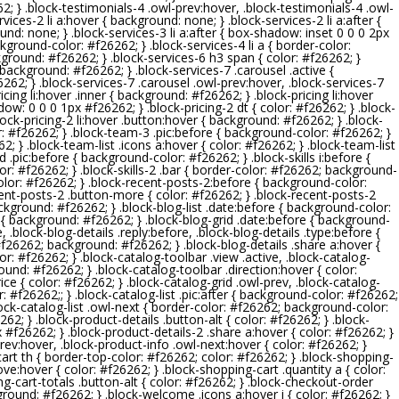
62
; } .block-testimonials-4 .owl-prev:hover, .block-testimonials-4 .owl-
ervices-2 li a:hover { background: none; } .block-services-2 li a:after {
ound: none; } .block-services-3 li a:after { box-shadow: inset 0 0 0 2px
ackground-color: #
f26262
; } .block-services-4 li a { border-color:
ckground: #
f26262
; } .block-services-6 h3 span { color: #
f26262
; }
 { background: #
f26262
; } .block-services-7 .carousel .active {
6262
; } .block-services-7 .carousel .owl-prev:hover, .block-services-7
pricing li:hover .inner { background: #
f26262
; } .block-pricing li:hover
adow: 0 0 0 1px #
f26262
; } .block-pricing-2 dt { color: #
f26262
; } .block-
block-pricing-2 li:hover .button:hover { background: #
f26262
; } .block-
r: #
f26262
; } .block-team-3 .pic:before { background-color: #
f26262
; }
62
; } .block-team-list .icons a:hover { color: #
f26262
; } .block-team-list
id .pic:before { background-color: #
f26262
; } .block-skills i:before {
or: #
f26262
; } .block-skills-2 .bar { border-color: #
f26262
; background-
olor: #
f26262
; } .block-recent-posts-2:before { background-color:
cent-posts-2 .button-more { color: #
f26262
; } .block-recent-posts-2
background: #
f26262
; } .block-blog-list .date:before { background-color:
nk { background: #
f26262
; } .block-blog-grid .date:before { background-
e, .block-blog-details .reply:before, .block-blog-details .type:before {
#
f26262
; background: #
f26262
; } .block-blog-details .share a:hover {
lor: #
f26262
; } .block-catalog-toolbar .view .active, .block-catalog-
ound: #
f26262
; } .block-catalog-toolbar .direction:hover { color:
rice { color: #
f26262
; } .block-catalog-grid .owl-prev, .block-catalog-
r: #
f26262
;; } .block-catalog-list .pic:after { background-color: #
f26262
;
block-catalog-list .owl-next { border-color: #
f26262
; background-color:
6262
; } .block-product-details .button-alt { color: #
f26262
; } .block-
x #
f26262
; } .block-product-details-2 .share a:hover { color: #
f26262
; }
prev:hover, .block-product-info .owl-next:hover { color: #
f26262
; }
cart th { border-top-color: #
f26262
; color: #
f26262
; } .block-shopping-
ove:hover { color: #
f26262
; } .block-shopping-cart .quantity a { color:
ng-cart-totals .button-alt { color: #
f26262
; } .block-checkout-order
ground: #
f26262
; } .block-welcome .icons a:hover i { color: #
f26262
; }