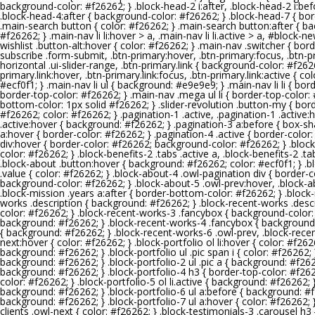
background-color: #
f26262
; } .block-head-2 i:after, .block-head-2 i:b
.block-head-4:after { background-color: #
f26262
; } .block-head-7 { b
.main-search button { color: #
f26262
; } .main-search button:after { b
#
f26262
; } .main-nav li li:hover > a, .main-nav li li.active > a, #bloc
wishlist .button-alt:hover { color: #
f26262
; } .main-nav .switcher { bord
subscribe .form-submit, .btn-primary:hover, .btn-primary:focus, .btn-pr
horizontal .ui-slider-range, .btn-primary.link { background-color: #
f262
primary.link:hover, .btn-primary.link:focus, .btn-primary.link:active { col
#ecf0f1; } .main-nav li ul { background: #e9e9e9; } .main-nav li li { bor
border-top-color: #
f26262
; } .main-nav .mega ul li { border-top-color: 
bottom-color: 1px solid #
f26262
; } .slider-revolution .button-my { bor
#
f26262
; color: #
f26262
; } .pagination-1 .active, .pagination-1 .active
.active:hover { background: #
f26262
; } .pagination-3 a:before { box-s
a:hover { border-color: #
f26262
; } .pagination-4 .active { border-color:
div:hover { border-color: #
f26262
; background-color: #
f26262
; } .bloc
color: #
f26262
; } .block-benefits-2 .tabs .active a, .block-benefits-2 .ta
.block-about .button:hover { background: #
f26262
; color: #ecf0f1; } 
.value { color: #
f26262
; } .block-about-4 .owl-pagination div { border-c
background-color: #
f26262
; } .block-about-5 .owl-prev:hover, .block-
.block-mission .years a:after { border-bottom-color: #
f26262
; } .block
works .description { background: #
f26262
; } .block-recent-works .desc
color: #
f26262
; } .block-recent-works-3 .fancybox { background-color:
background: #
f26262
; } .block-recent-works-4 .fancybox { background
{ background: #
f26262
; } .block-recent-works-6 .owl-prev, .block-rece
next:hover { color: #
f26262
; } .block-portfolio ol li:hover { color: #
f262
background: #
f26262
; } .block-portfolio ul .pic span i { color: #
f26262
;
background: #
f26262
; } .block-portfolio-2 ul .pic a { background: #
f26
background: #
f26262
; } .block-portfolio-4 h3 { border-top-color: #
f26
color: #
f26262
; } .block-portfolio-5 ol li.active { background: #
f26262
;
background: #
f26262
; } .block-portfolio-6 ul a:before { background: #
background: #
f26262
; } .block-portfolio-7 ul a:hover { color: #
f26262
;
clients .owl-next { color: #
f26262
; } .block-testimonials-3 .carousel h