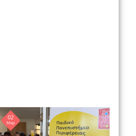
02
Μαρ