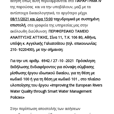
αίτηση όπως αυτή περιλαμβάνεται στο
ΠΑΡΑΡΤΗΜΑ ΙV
της παρούσας και να την υποβάλουν, μαζί με τα
αντίστοιχα δικαιολογητικά, το αργότερο μέχρι
08/11/2021 και ώρα 15:00
ταχυδρομικά με συστημένη
επιστολή
, στα γραφεία της υπηρεσίας μας στην
ακόλουθη διεύθυνση:
ΠΕΡΙΦΕΡΕΙΑΚΟ ΤΑΜΕΙΟ
ΑΝΑΠΤΥΞΗΣ ΑΤΤΙΚΗΣ, Σίνα 11, Τ.Κ. 106 80, Αθήνα,
υπόψη κ. Αγγελικής Γαλιατσάτου (τηλ. επικοινωνίας:
210- 9220430), με την σήμανση:
Για την υπ. αριθμ. 6942 / 27 -10 -2021 Πρόσκληση
Εκδήλωσης Ενδιαφέροντος για σύναψη σύμβασης
μίσθωσης έργου ιδιωτικού δικαίου, για τη θέση με
κωδικό 100 ή για τη θέση με κωδικό 101 , στο πλαίσιο
υλοποίησης του έργου «Improving the European Rivers
Water Quality through Smart Water Management
Policies»
Στην περίπτωση αποστολής των αιτήσεων