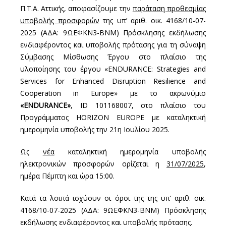
Π.Τ.Α. Αττικής, αποφασίζουμε την
παράταση προθεσμίας
υποβολής προσφορών
της υπ’ αριθ. οικ. 4168/10-07-
2025 (ΑΔΑ: 9ΩΕΦΚΝ3-ΒΝΜ) Πρόσκλησης εκδήλωσης
ενδιαφέροντος και υποβολής πρότασης για τη σύναψη
Σύμβασης Μίσθωσης Έργου στο πλαίσιο της
υλοποίησης του έργου «ENDURANCE: Strategies and
Services for Enhanced Disruption Resilience and
Cooperation in Europe» με το ακρωνύμιο
«ENDURANCE»
, ID 101168007, στο πλαίσιο του
Προγράμματος HORIZON EUROPE με καταληκτική
ημερομηνία υποβολής την 21
η
Ιουλίου 2025.
Ως
νέα
καταληκτική ημερομηνία υποβολής
ηλεκτρονικών προσφορών ορίζεται η
31/07/2025
,
ημέρα Πέμπτη και ώρα 15:00.
Κατά τα λοιπά ισχύουν οι όροι της της υπ’ αριθ. οικ.
4168/10-07-2025 (ΑΔΑ: 9ΩΕΦΚΝ3-ΒΝΜ) Πρόσκλησης
εκδήλωσης ενδιαφέροντος και υποβολής πρότασης.