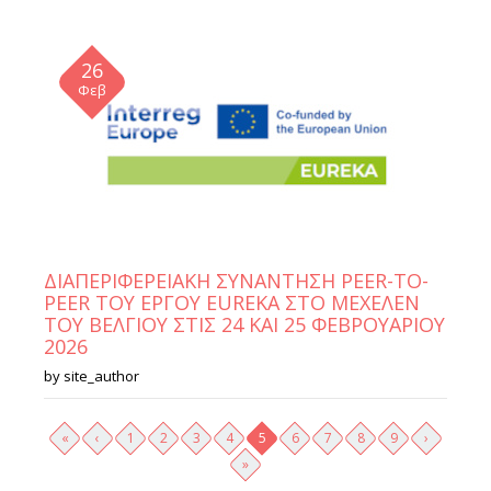
26
Φεβ
ΔΙΑΠΕΡΙΦΕΡΕΙΑΚΗ ΣΥΝΑΝΤΗΣΗ PEER-TO-
PEER ΤΟΥ ΕΡΓΟΥ EUREKA ΣΤΟ ΜΕΧΕΛΕΝ
ΤΟΥ ΒΕΛΓΙΟΥ ΣΤΙΣ 24 ΚΑΙ 25 ΦΕΒΡΟΥΑΡΙΟΥ
2026
by
site_author
Σελίδες
«
‹
1
2
3
4
5
6
7
8
9
›
»