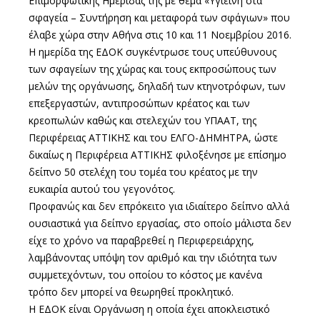
Επιμορφωτικής Ημερίδας της με θέμα «Υγιεινή στα
σφαγεία – Συντήρηση και μεταφορά των σφάγιων» που
έλαβε χώρα στην Αθήνα στις 10 και 11 Νοεμβρίου 2016.
Η ημερίδα της ΕΔΟΚ συγκέντρωσε τους υπεύθυνους
των σφαγείων της χώρας και τους εκπροσώπους των
μελών της οργάνωσης, δηλαδή των κτηνοτρόφων, των
επεξεργαστών, αντιπροσώπων κρέατος και των
κρεοπωλών καθώς και στελεχών του ΥΠΑΑΤ, της
Περιφέρειας ΑΤΤΙΚΗΣ και του ΕΛΓΟ-ΔΗΜΗΤΡΑ, ώστε
δικαίως η Περιφέρεια ΑΤΤΙΚΗΣ φιλοξένησε με επίσημο
δείπνο 50 στελέχη του τομέα του κρέατος με την
ευκαιρία αυτού του γεγονότος.
Προφανώς και δεν επρόκειτο για ιδιαίτερο δείπνο αλλά
ουσιαστικά για δείπνο εργασίας, στο οποίο μάλιστα δεν
είχε το χρόνο να παραβρεθεί η Περιφερειάρχης,
λαμβάνοντας υπόψη τον αριθμό και την ιδιότητα των
συμμετεχόντων, του οποίου το κόστος με κανένα
τρόπο δεν μπορεί να θεωρηθεί προκλητικό.
Η ΕΔΟΚ είναι Οργάνωση η οποία έχει αποκλειστικό